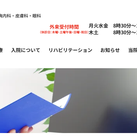
病内科・皮膚科・眼科
月火水金 8時30分〜1
外来受付時間
木土 8時30分〜1
（休診日：木曜・土曜午後・日曜・祝日）
療
入院について
リハビリテーション
お知らせ
当