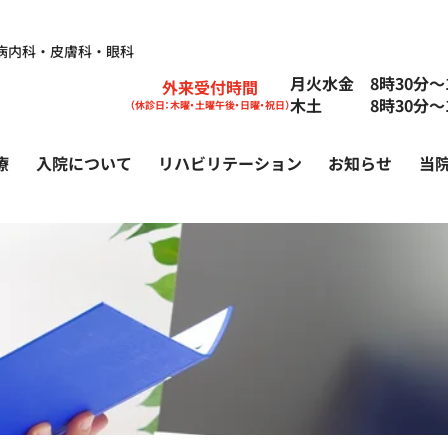
病内科・皮膚科・眼科
月火水金 8時30分〜1
外来受付時間
木土 8時30分〜1
（休診日：木曜・土曜午後・日曜・祝日）
療
入院について
リハビリテーション
お知らせ
当