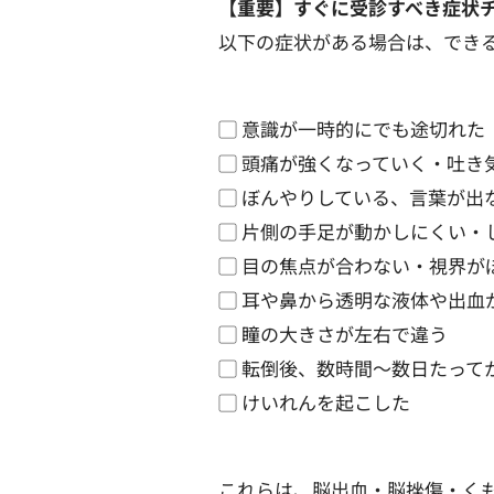
【重要】すぐに受診すべき症状
以下の症状がある場合は、でき
▢ 意識が一時的にでも途切れた
▢ 頭痛が強くなっていく・吐き
▢ ぼんやりしている、言葉が出
▢ 片側の手足が動かしにくい・
▢ 目の焦点が合わない・視界が
▢ 耳や鼻から透明な液体や出血
▢ 瞳の大きさが左右で違う
▢ 転倒後、数時間〜数日たって
▢ けいれんを起こした
これらは、脳出血・脳挫傷・く