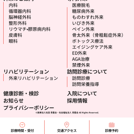
内科
医療脱毛
循環器内科
糖尿病外来
脳神経外科
ものわすれ外来
整形外科
いびき外来
リウマチ•膠原病内科
ペイン外来
皮膚科
骨太外来（骨粗鬆症外来）
眼科
ボトックス療法
エイジングケア外来
ED外来
AGA治療
禁煙外来
リハビリテーション
訪問診療について
外来リハビリテーション
訪問診療
訪問栄養指導
健康診断・検診
入院について
お知らせ
採用情報
プライバシーポリシー
©医療法人社団 青藍会・社会福祉法人 青藍会 All Rights Reserved.
診療時間・受付
交通アクセス
診療予約