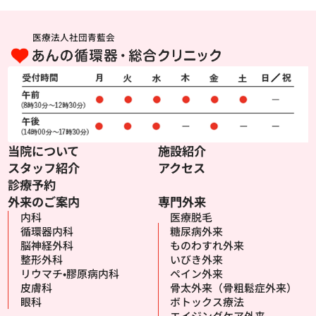
医療法人社団青藍会
当院について
施設紹介
スタッフ紹介
アクセス
診療予約
外来のご案内
専門外来
内科
医療脱毛
循環器内科
糖尿病外来
脳神経外科
ものわすれ外来
整形外科
いびき外来
リウマチ•膠原病内科
ペイン外来
皮膚科
骨太外来（骨粗鬆症外来）
眼科
ボトックス療法
エイジングケア外来