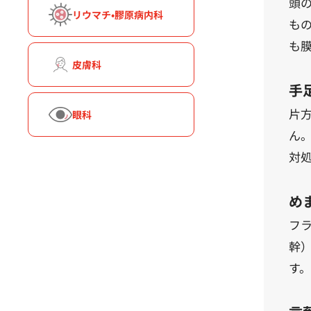
頭
リウマチ•膠原病内科
も
も
皮膚科
手
片
眼科
ん
対
め
フ
幹
す。