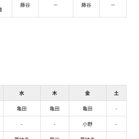
藤谷
－
藤谷
－
雅
水
木
金
土
亀田
亀田
亀田
-
-
-
小野
-