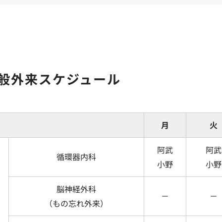
般外来スケジュール
月
火
阿武
阿武
循環器内科
小野
小野
脳神経外科
－
－
（もの忘れ外来）