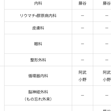
内科
藤谷
藤谷
リウマチ•膠原病内科
－
－
皮膚科
－
－
眼科
－
－
整形外科
－
－
阿武
阿武
循環器内科
小野
小野
脳神経外科
－
－
（もの忘れ外来）