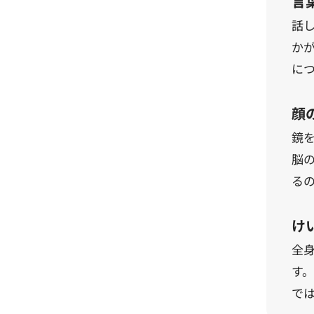
言
話
か
に
顔
鏡
脳
る
け
全
す
で