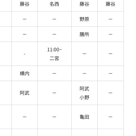
藤谷
名西
藤谷
藤谷
－
－
野原
－
－
－
膳所
－
11:00~
-
－
－
二宮
横内
－
－
－
阿武
阿武
－
－
小野
－
－
亀田
－