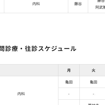
藤谷
内科
藤谷
阿武
問診療・往診スケジュール
月
火
亀田
亀田
内科
-
-