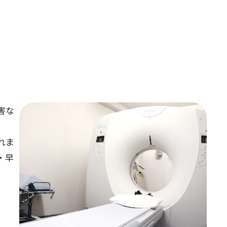
害な
れま
・早