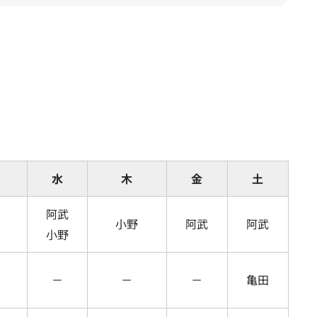
水
木
金
土
阿武
小野
阿武
阿武
小野
－
－
－
亀田