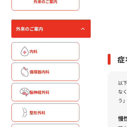
外来のご案内
外来のご案内
内科
症
循環器内科
以
な
脳神経外科
う
整形外科
慢