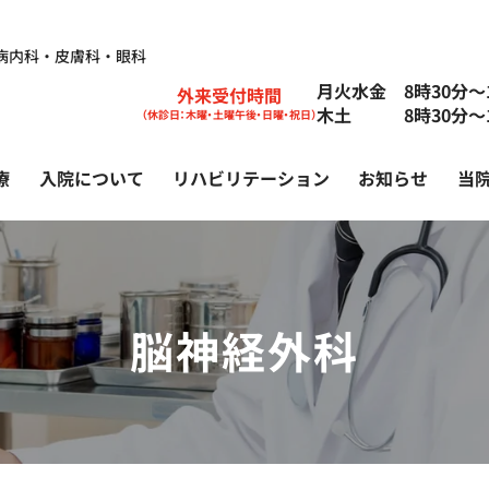
病内科・皮膚科・眼科
月火水金 8時30分〜1
外来受付時間
木土 8時30分〜1
（休診日：木曜・土曜午後・日曜・祝日）
療
入院について
リハビリテーション
お知らせ
当
脳神経外科