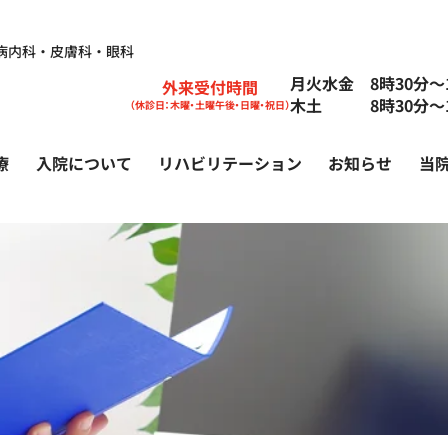
病内科・皮膚科・眼科
月火水金 8時30分〜1
外来受付時間
木土 8時30分〜1
（休診日：木曜・土曜午後・日曜・祝日）
療
入院について
リハビリテーション
お知らせ
当