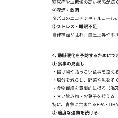
糖尿病や血糖値の高い状態が続
④
喫煙・飲酒
タバコのニコチンやアルコール
⑤
ストレス・睡眠不足
自律神経が乱れ、血圧上昇やホ
4. 動脈硬化を予防するためにで
① 食事の見直し
・揚げ物や脂っこい食事を控え
・塩分を減らし、野菜や魚を多
・食物繊維を意識的に摂る（海
・甘い飲み物・お菓子を控える
特に、青魚に含まれるEPA・D
② 適度な運動を続ける