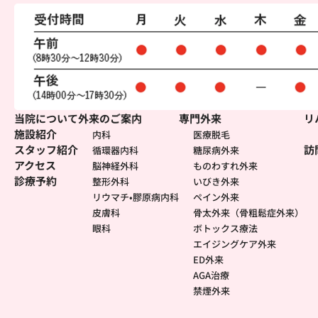
当院について
外来のご案内
専門外来
リ
施設紹介
内科
医療脱毛
スタッフ紹介
訪
循環器内科
糖尿病外来
アクセス
脳神経外科
ものわすれ外来
診療予約
整形外科
いびき外来
リウマチ•膠原病内科
ペイン外来
皮膚科
骨太外来（骨粗鬆症外来）
眼科
ボトックス療法
エイジングケア外来
ED外来
AGA治療
禁煙外来