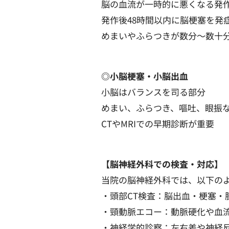
脳の血流が一時的に悪くなる発
発作後48時間以内に脳梗塞を発
めまいやふらつきが数分〜数十
◎小脳梗塞・小脳出血
小脳はバランスを司る部分
めまい、ふらつき、嘔吐、眼振
CTやMRIでの早期診断が重要
【脳神経外科での検査・対応】
当院の脳神経外科では、以下の
・頭部CT検査：脳出血・梗塞・
・頸動脈エコー：動脈硬化や血
・神経学的診察：左右差や神経