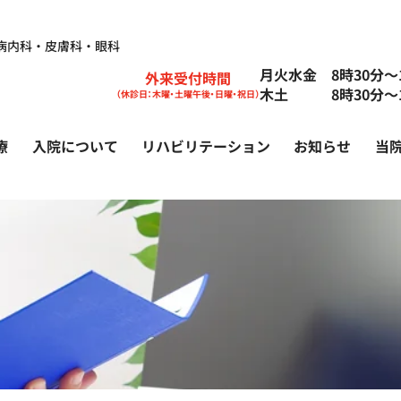
病内科・皮膚科・眼科
月火水金 8時30分〜1
外来受付時間
木土 8時30分〜1
（休診日：木曜・土曜午後・日曜・祝日）
療
入院について
リハビリテーション
お知らせ
当