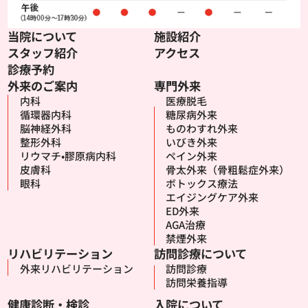
当院について
施設紹介
スタッフ紹介
アクセス
診療予約
外来のご案内
専門外来
内科
医療脱毛
循環器内科
糖尿病外来
脳神経外科
ものわすれ外来
整形外科
いびき外来
リウマチ•膠原病内科
ペイン外来
皮膚科
骨太外来（骨粗鬆症外来）
眼科
ボトックス療法
エイジングケア外来
ED外来
AGA治療
禁煙外来
リハビリテーション
訪問診療について
外来リハビリテーション
訪問診療
訪問栄養指導
健康診断・検診
入院について